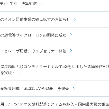
月期第2四半期 決算短信
体のイオン照射事業の拠点拡大のお知らせ
用の超電導サイクロトロンの開発に成功
デーとレーザ切断」ウェブセミナー開催
屋港鍋田ふ頭コンテナターミナルで5Gを活用した遠隔操作R
性を実現～
板専用機「SE315EV-A-LGP」を発売
利用したバイオマス燃料製造システムを納入～国内最大級の嫌