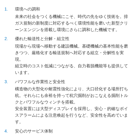
1
環境への調和
未来の社会をつくる機械にこそ、時代の先をゆく技術を。排
ガス規制の新制度に対応するべく環境性能を磨いた新型クリ
ーンエンジンを搭載し環境にさらに調和した機械です。
2
優れた輸送性と分解・組立性
現場から現場へ移動する建設機械。基礎機械の基本性能を磨
きつつ、厳格化する輸送規制へ対応する組立・分解性を実
現。
組立時のコスト低減につながる、自力着脱機能等も提供して
います。
3
パワフルな作業性と安全性
構造物の大型化や耐震性強化により、大口径化する場所打ち
杭。それらにも余裕を持って杭穴掘削がおこなえる掘削トル
クとパワフルなウィンチを搭載。
安全装置には大型ディスプレイを採用し、安心・的確なボイ
スアラームによる注意喚起を行うなど、安全性を高めていま
す。
4
安心のサービス体制