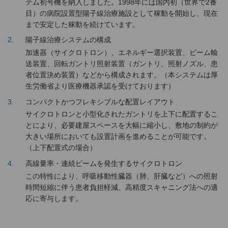
テム初号機を納入しました。1998年には国内初（世界で2番
目）の病院設置型陽子線治療施設として稼動を開始し、現在
まで安定した稼動を続けています。
2
陽子線治療システムの構成
加速器（サイクロトロン）、エネルギー選択装置、ビーム輸
送装置、回転ガントリ照射装置（ガントリ、照射ノズル、患
者位置決め装置）などから構成されます。（本システムは厚
生労働省より医療機器承認を受けております）
3
コンパクトかつフレキシブルな配置レイアウト
サイクロトロンと小型化されたガントリを上下に配置するこ
とにより、必要建屋スペースを大幅に縮小し、敷地の制約が
大きい場所においても設置計画を進めることが可能です。
（上下配置式の場合）
4
高線量率・連続ビームを発生するサイクロトロン
この特性により、呼吸移動性臓器（肺、肝臓など）への照射
時間短縮に伴う患者負担軽減、高精度スキャニング法への適
応に寄与します。