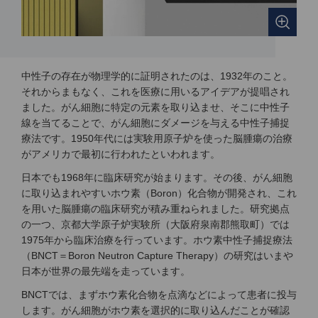
中性子の存在が物理学的に証明されたのは、1932年のこと。
それからまもなく、これを医療に用いるアイデアが提唱され
ました。がん細胞に特定の元素を取り込ませ、そこに中性子
線を当てることで、がん細胞にダメージを与える中性子捕捉
療法です。1950年代には実験用原子炉を使った脳腫瘍の治療
がアメリカで最初に行われたといわれます。
日本でも1968年に臨床研究が始まります。その後、がん細胞
に取り込まれやすいホウ素（Boron）化合物が開発され、これ
を用いた脳腫瘍の臨床研究が積み重ねられました。研究拠点
の一つ、京都大学原子炉実験所（大阪府泉南郡熊取町）では
1975年から臨床治療を行っています。ホウ素中性子捕捉療法
（BNCT＝Boron Neutron Capture Therapy）の研究はいまや
日本が世界の最先端を走っています。
BNCTでは、まずホウ素化合物を点滴などによって患者に投与
します。がん細胞がホウ素を選択的に取り込んだことが確認