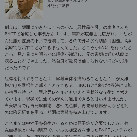
小野公二教授
例えば、顔面にできたほくろのがん（悪性黒色腫）の患者さんを
BNCTで治療した事例があります。患部が広範囲に広がり、またが
ん細胞が皮膚の下まで浸潤しているので外科的な切除は困難。X線
治療でも治すことができませんでした。ところがBNCTを行ったと
ころ、見た目にも明らかに腫瘍が縮退し、元の素顔に近い状態に
戻ることができました。私自身が最初は信じられないほどの成果
だったのです。
組織を切除することなく、臓器全体を痛めることもなく、がん細
胞だけを選択的に叩くことができる。BNCTは従来の治療法には無
い特長を持った、異次元レベルともいえる革新的な技術だと考え
ています。現状では全てのがんに適用できるとはいえませんが、
当実験所では再発脳腫瘍、悪性黒色腫、再発頭頸部がんなどを対
象に臨床研究を重ね、順調に実績を積み上げています。
これまでは中性子を発生させるために原子炉が必要でしたが、住
友重機械との共同研究で、小型の加速器を使ったBNCTシステムが
完成しました。本格的な医療へ向けてこれでまた前進したといえ