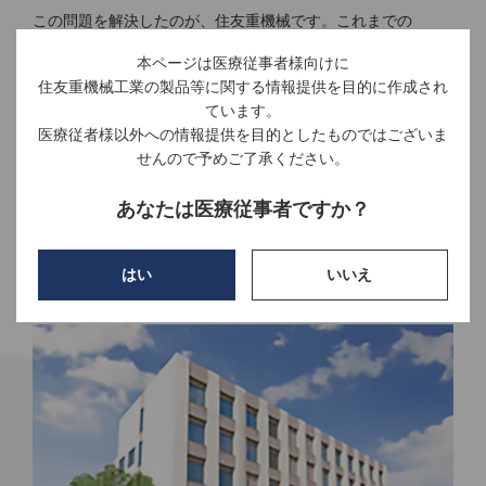
この問題を解決したのが、住友重機械です。これまでの
PET（ポジトロン断層法）や陽子がん線治療システムのノウ
本ページは医療従事者様向けに
ハウを活かし、小型のBNCT用加速器（サイクロトロン）を開
住友重機械工業の製品等に関する情報提供を目的に作成され
発しました。2012年秋からは京都大学原子炉実験所、ステラ
ています。
ファーマ社と共同で、世界初となる加速器を用いたBNCT臨床
医療従者様以外への情報提供を目的としたものではございま
試験を始めています。安全性を確認するための治験を重ね、
せんので予めご了承ください。
2016年をめどに薬事申請を行い、さらには医療機器としての
承認をめざしています。
あなたは医療従事者ですか？
小型大出力を可能にした技術。
はい
いいえ
大阪と福島で治験が進む