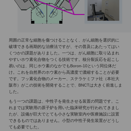
周囲の正常な細胞を傷つけることなく、がん細胞を選択的に
破壊できる画期的な治療法ですが、その普及にあたってはい
くつかの課題がありました。一つは、がん細胞に取り込まれ
やすいホウ素化合物をつくる技術です。核分裂反応を起こし
易いのは、同じホウ素のなかでもBoron-10という同位体だ
け。これを自然界のホウ素から高濃度で濃縮することが必要
です。フッ素化合物のメーカー、ステラケミファ社（本社大
阪市）がこの技術を開発することで、BNCTは大きく前進しま
した。
もう一つの課題は、中性子を発生させる装置の問題です。こ
れまでは実験用の原子炉を用いた臨床研究が行われてきまし
たが、設備が巨大でとても小さな実験室内や医療施設に設置
できるものではありません。小型の中性子発生装置がどうし
ても必要でした。