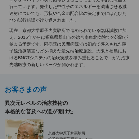
行っています。発生した中性子のエネルギーを減速させる減
速材についても、形状や合金の配合比の決定までにはたびた
びの試行錯誤が繰り返されました。
現在、京都大学原子力実験所で進められている臨床試験に加
え、2015年からは福島県郡山市の総合南東北病院での治験が
始まる予定です。同病院は民間病院では初めて導入された陽
子線治療装置などを揃えた最先端治療施設。大阪と福島にお
けるBNCTシステムの治験実績を積み重ねることで、がん治療
先端医療の新しいページが開かれます。
お客さまの声
異次元レベルの治療技術の
本格的な普及への道が開けた
京都大学原子炉実験所
粒子線腫瘍学研究センター