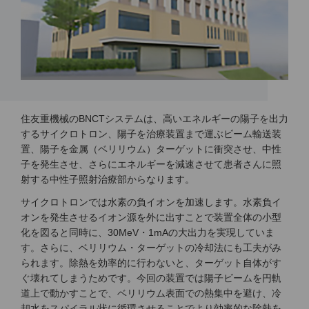
住友重機械のBNCTシステムは、高いエネルギーの陽子を出力
するサイクロトロン、陽子を治療装置まで運ぶビーム輸送装
置、陽子を金属（ベリリウム）ターゲットに衝突させ、中性
子を発生させ、さらにエネルギーを減速させて患者さんに照
射する中性子照射治療部からなります。
サイクロトロンでは水素の負イオンを加速します。水素負イ
オンを発生させるイオン源を外に出すことで装置全体の小型
化を図ると同時に、30MeV・1mAの大出力を実現していま
す。さらに、ベリリウム・ターゲットの冷却法にも工夫がみ
られます。除熱を効率的に行わないと、ターゲット自体がす
ぐ壊れてしまうためです。今回の装置では陽子ビームを円軌
道上で動かすことで、ベリリウム表面での熱集中を避け、冷
却水をスパイラル状に循環させることでより効率的な除熱を