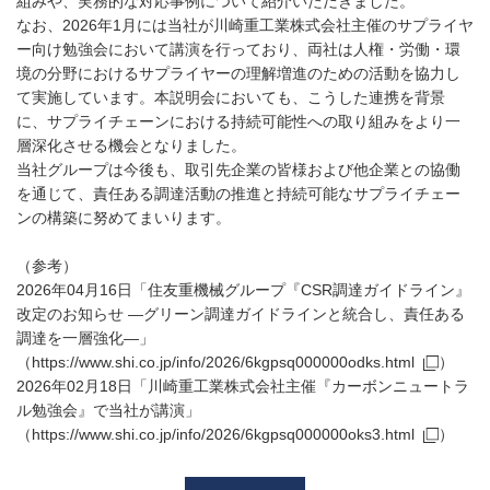
組みや、実務的な対応事例について紹介いただきました。
なお、2026年1月には当社が川崎重工業株式会社主催のサプライヤ
ー向け勉強会において講演を行っており、両社は人権・労働・環
境の分野におけるサプライヤーの理解増進のための活動を協力し
て実施しています。本説明会においても、こうした連携を背景
に、サプライチェーンにおける持続可能性への取り組みをより一
層深化させる機会となりました。
当社グループは今後も、取引先企業の皆様および他企業との協働
を通じて、責任ある調達活動の推進と持続可能なサプライチェー
ンの構築に努めてまいります。
（参考）
2026年04月16日「住友重機械グループ『CSR調達ガイドライン』
改定のお知らせ —グリーン調達ガイドラインと統合し、責任ある
調達を一層強化—」
（
https://www.shi.co.jp/info/2026/6kgpsq000000odks.html
）
2026年02月18日「川崎重工業株式会社主催『カーボンニュートラ
ル勉強会』で当社が講演」
（
https://www.shi.co.jp/info/2026/6kgpsq000000oks3.html
）