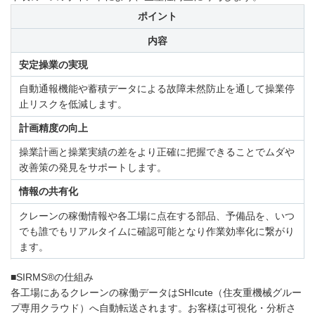
ポイント
内容
安定操業の実現
自動通報機能や蓄積データによる故障未然防止を通して操業停
止リスクを低減します。
計画精度の向上
操業計画と操業実績の差をより正確に把握できることでムダや
改善策の発見をサポートします。
情報の共有化
クレーンの稼働情報や各工場に点在する部品、予備品を、いつ
でも誰でもリアルタイムに確認可能となり作業効率化に繋がり
ます。
■SIRMS®の仕組み
各工場にあるクレーンの稼働データはSHIcute（住友重機械グルー
プ専用クラウド）へ自動転送されます。お客様は可視化・分析さ