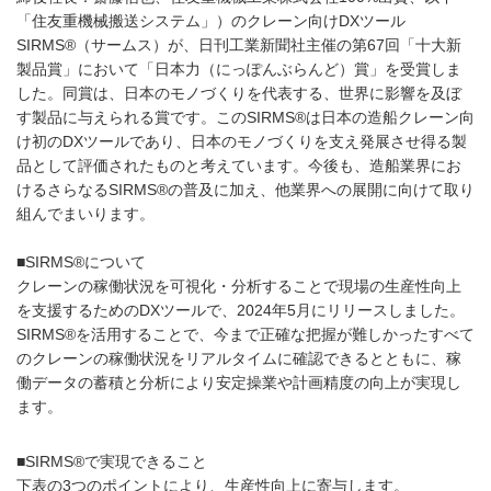
「住友重機械搬送システム」）のクレーン向けDXツール
SIRMS®（サームス）が、日刊工業新聞社主催の第67回「十大新
製品賞」において「日本力（にっぽんぶらんど）賞」を受賞しま
した。同賞は、日本のモノづくりを代表する、世界に影響を及ぼ
す製品に与えられる賞です。このSIRMS®は日本の造船クレーン向
け初のDXツールであり、日本のモノづくりを支え発展させ得る製
品として評価されたものと考えています。今後も、造船業界にお
けるさらなるSIRMS®の普及に加え、他業界への展開に向けて取り
組んでまいります。
■SIRMS®について
クレーンの稼働状況を可視化・分析することで現場の生産性向上
を支援するためのDXツールで、2024年5月にリリースしました。
SIRMS®を活用することで、今まで正確な把握が難しかったすべて
のクレーンの稼働状況をリアルタイムに確認できるとともに、稼
働データの蓄積と分析により安定操業や計画精度の向上が実現し
ます。
■SIRMS®で実現できること
下表の3つのポイントにより、生産性向上に寄与します。