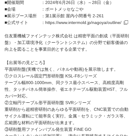
■開催期間 ：2024年6月26日（水）～28日（金）
■会場 ：ポートメッセなごや
■展示ブース場所 ：第1展示館 屋内小間番号 2-261
■公式サイト ：
https://www.intermold.jp/nagoya/outline/
住友重機械ファインテック株式会社 は精密平面の創成（平面研削
盤）・加工環境浄化（クーラントシステム）の分野で顧客価値の
向上を図ることを事業目的とする企業です。
【出展等の見どころ】
平面研削盤(実機では無く、パネルや動画)を展示致します。
①クロスレール固定門形研削盤 KSL-F8シリーズ
テーブル幅800-1000mm、同クラス最小スペース、高精度高剛
性、タッチパネル簡単操作、省エネテーブル駆動装置HST、フル
カバー対応。
②立軸円テーブル形平面研削盤 SVRシリーズ
重研削から超精密研削のあらゆる平面研削を、CNC装置での自動
サイクル運転にて能率良く実行。金属・セラミック・ガラス等、
広範囲な材料の平面研削が出来ます。
③研削盤用ファインバブル発生装置 FINE GO
クーラントタンクに追加設置し、液中に長期残存するマイクロか