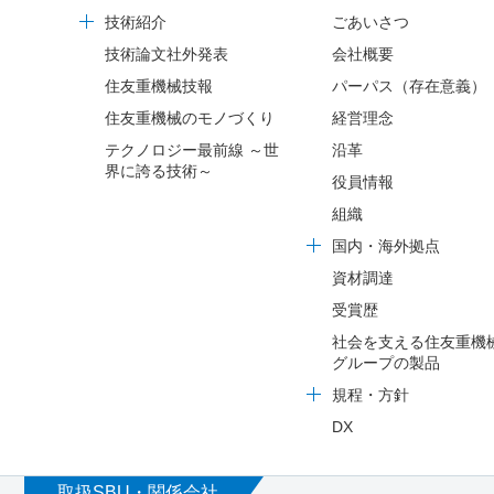
技術紹介
ごあいさつ
技術論文社外発表
会社概要
住友重機械技報
パーパス（存在意義）
住友重機械のモノづくり
経営理念
テクノロジー最前線 ～世
沿革
界に誇る技術～
役員情報
組織
国内・海外拠点
資材調達
受賞歴
社会を支える住友重機
グループの製品
規程・方針
DX
取扱SBU・関係会社