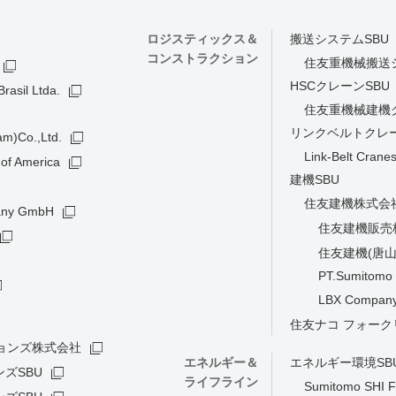
ロジスティックス＆
搬送システムSBU
コンストラクション
住友重機械搬送
HSCクレーンSBU
rasil Ltda.
住友重機械建機
リンクベルトクレー
am)Co.,Ltd.
Link-Belt Crane
of America
建機SBU
住友建機株式会
many GmbH
住友建機販売
住友建機(唐山
PT.Sumitomo 
LBX Company
住友ナコ フォー
ョンズ株式会社
エネルギー＆
エネルギー環境SB
ズSBU
ライフライン
Sumitomo SHI F