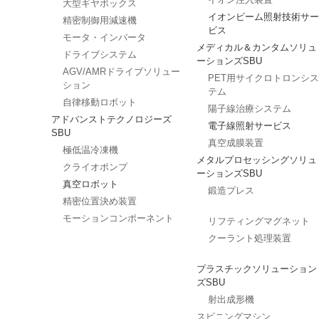
大型ギヤボックス
イオンビーム照射技術サー
精密制御用減速機
ビス
モータ・インバータ
メディカル＆カンタムソリュ
ドライブシステム
ーションズSBU
AGV/AMRドライブソリュー
PET用サイクロトロンシス
ション
テム
自律移動ロボット
陽子線治療システム
アドバンストテクノロジーズ
電子線照射サービス
SBU
真空成膜装置
極低温冷凍機
メタルプロセッシングソリュ
クライオポンプ
ーションズSBU
真空ロボット
鍛造プレス
精密位置決め装置
モーションコンポーネント
リフティングマグネット
クーラント処理装置
プラスチックソリューション
ズSBU
射出成形機
スピニングマシン