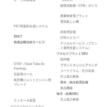
循環流動層（CFB）ボイラ
廃棄物発電プラント
電気集じん機
PET用薬剤合成システム
灰処理設備
BNCT
CFBスクラバ
検査診断技術サービス
デジタルサービス（プラン
ト運用支援システム）
プロセスプラントSBU
撹拌槽
STAF（Steel Tube Air
プラントエンジニアリング
Forming）
コークドラム・圧力容器
圧延用ロール
洋上風力事業
航空機ジェットエンジン用
用水・純水処理設備
ブレード
食品機械
海洋・鉄構SBU
洋上風力事業
ラミネータ装置
クリーンルームシステム