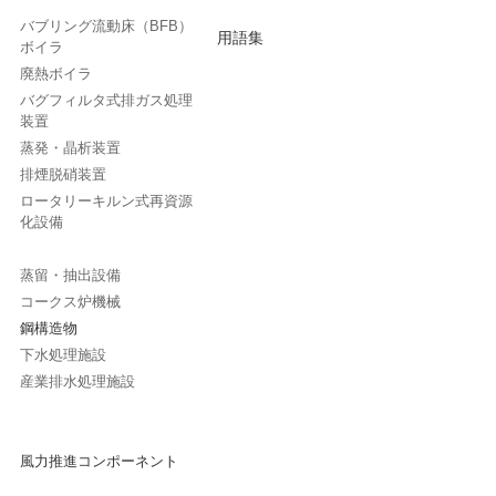
バブリング流動床（BFB）
用語集
ボイラ
廃熱ボイラ
バグフィルタ式排ガス処理
装置
蒸発・晶析装置
排煙脱硝装置
ロータリーキルン式再資源
化設備
蒸留・抽出設備
コークス炉機械
鋼構造物
下水処理施設
産業排水処理施設
風力推進コンポーネント