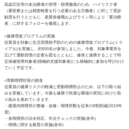
高血圧症等の未治療者の管理・指導徹底のため、ハイリスク者
（要医療または精密検査を行う必要のある労働者）に対して受診
勧奨を行うとともに、産業保健職およびライン等により「要治療
者」に対するフォローを徹底します。
○健康増進プログラムの実施
従業員を対象に生活習慣病予防のための健康増進プログラム(トラ
イアル)を実施し、約500名が参加しました。今後、対象事業所を
広げて運動習慣の定着を図るとともに、健保と連携することで特
定保健指導対象者(積極的支援対象者)にも積極的に参加を呼びかけ
ていく予定です。
○受動喫煙対策の推進
従業員の健康リスクの軽減と受動喫煙防止のため、以下の取り組
みを実施しています。今後も健康で快適な職場の実現に向けた取
り組みを進めていきます。
・建屋内喫煙所の整備・改修：喫煙所数を従来の8割削減(2019年
度)
・各喫煙所の法令対応、年次チェックの実施(各年)
・喫煙に関する教育の実施(各年)