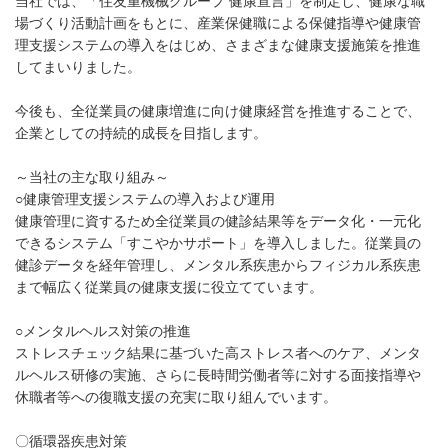
当社では、「住友重機械グループ 健康宣言」を制定し、健康な職
場づくり活動計画をもとに、産業保健職による保健指導や健康管
理支援システムの導入をはじめ、さまざまな健康支援施策を推進
してまいりました。
今後も、全従業員の健康増進に向け健康経営を推進することで、
企業としての持続的成長を目指します。
～当社の主な取り組み～
○健康管理支援システムの導入および運用
健康管理に資するため全従業員の健診結果等をデータ化・一元化
できるシステム「すこやかサポート」を導入しました。従業員の
健診データを経年管理し、メンタル系疾患からフィジカル系疾患
まで幅広く従業員の健康支援に役立てています。
○メンタルヘルス対策の推進
ストレスチェック結果に基づいた高ストレス者へのケア、メンタ
ルヘルス研修の実施、さらに長時間労働者等に対する面接指導や
休職者等への復職支援の充実に取り組んでいます。
〇循環器疾患対策