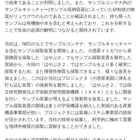
ウ由来であることが判明しました。また、サンプルコンテナ内の
サンプルキャッチャー(サンプル収納容器)に入っていた砂粒状の物
質がリュウグウのものであることが確認されました。持ち帰った
サンプルは有機物や水を含むと考えられており、これを分析する
ことで生命の起源の解明につながると期待されています。
当社は、NECのもとでサンプルコンテナ、サンプルキャッチャー
を含むサンプル採取装置を開発しました。小惑星イトカワから表
面物質を採取した「はやぶさ」でもサンプル採取装置を製作した
実績から、今回の「はやぶさ２」ではサンプルをより多く確実に
採取するため、また揮発性物質も採取できるよう、様々な改良を
加えました。このほか当社はプロジェクタ（小惑星表面に弾丸を
打ち込む装置）の発射筒を製作しました。「はやぶさ２」では国
立研究開発法人宇宙航空研究開発機構（ＪＡＸＡ）とともに開発
を行い、サンプル収量が増えるよう発射筒を改良しました。サン
プル採取装置の開発は多くの宇宙機器を納入した実績のある産業
機器事業部が担い、プロジェクタには装備システム事業部の技術
が活かされています。当社の技術を結集し、科学的に極めて貴重
な地球外物質の採取に貢献することができました。
当社は今後も宇宙開発に役立つ製品を提供して参りますととも