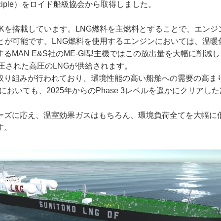
rinciple）をロイド船級協会から取得しました。
ANKを搭載しています。LNG燃料を主燃料とすることで、エン
ことが可能です。LNG燃料を使用するエンジンにおいては、温
るMAN E&S社のME-GI型主機ではこの放出量を大幅に削
加圧された高圧のLNGが供給されます。
取り組みが行われており、環境性能の高い船舶への需要の高ま
においても、2025年からのPhase 3レベルを遥かにクリア
ーズに応え、温室効果ガスはもちろん、環境負荷全てを大幅に
す。