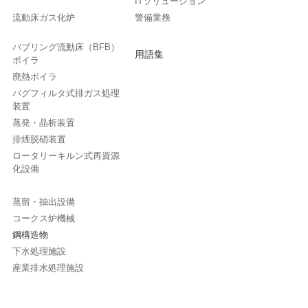
ITソリューション
流動床ガス化炉
警備業務
バブリング流動床（BFB）
用語集
ボイラ
廃熱ボイラ
バグフィルタ式排ガス処理
装置
蒸発・晶析装置
排煙脱硝装置
ロータリーキルン式再資源
化設備
蒸留・抽出設備
コークス炉機械
鋼構造物
下水処理施設
産業排水処理施設