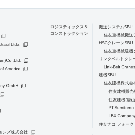
ロジスティックス＆
搬送システムSBU
コンストラクション
住友重機械搬送
HSCクレーンSBU
rasil Ltda.
住友重機械建機
リンクベルトクレー
am)Co.,Ltd.
Link-Belt Crane
of America
建機SBU
住友建機株式会
many GmbH
住友建機販売
住友建機(唐山
PT.Sumitomo 
LBX Company
住友ナコ フォー
ョンズ株式会社