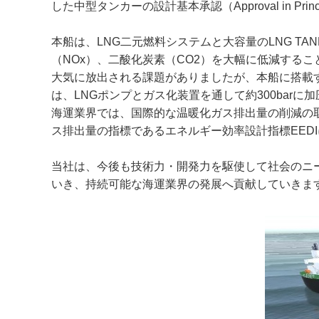
した中型タンカーの設計基本承認（Approval in P
本船は、LNG二元燃料システムと大容量のLNG T
（NOx）、二酸化炭素（CO2）を大幅に低減する
大気に放出される課題がありましたが、本船に搭載す
は、LNGポンプとガス化装置を通して約300barに
海運業界では、国際的な温暖化ガス排出量の削減の
ス排出量の指標であるエネルギー効率設計指標EEDI
当社は、今後も技術力・開発力を駆使して社会のニ
いき、持続可能な海運業界の発展へ貢献していきま