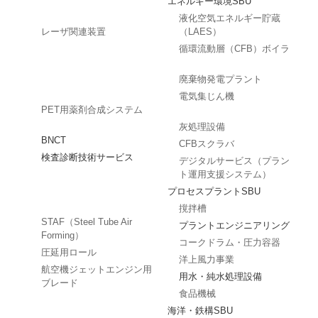
エネルギー環境SBU
液化空気エネルギー貯蔵
レーザ関連装置
（LAES）
循環流動層（CFB）ボイラ
廃棄物発電プラント
電気集じん機
PET用薬剤合成システム
灰処理設備
BNCT
CFBスクラバ
検査診断技術サービス
デジタルサービス（プラン
ト運用支援システム）
プロセスプラントSBU
撹拌槽
STAF（Steel Tube Air
プラントエンジニアリング
Forming）
コークドラム・圧力容器
圧延用ロール
洋上風力事業
航空機ジェットエンジン用
用水・純水処理設備
ブレード
食品機械
海洋・鉄構SBU