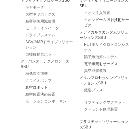
ドライブテクノロジーズSBU
マテリアルソリューションズ
SBU
ギヤモータ
イオン注入装置
大型ギヤボックス
イオンビーム照射技術サー
精密制御用減速機
ビス
モータ・インバータ
メディカル＆カンタムソリュ
ドライブシステム
ーションズSBU
AGV/AMRドライブソリュー
PET用サイクロトロンシス
ション
テム
自律移動ロボット
陽子線治療システム
アドバンストテクノロジーズ
電子線照射サービス
SBU
真空成膜装置
極低温冷凍機
メタルプロセッシングソリュ
クライオポンプ
ーションズSBU
真空ロボット
鍛造プレス
精密位置決め装置
モーションコンポーネント
リフティングマグネット
クーラント処理装置
プラスチックソリューション
ズSBU