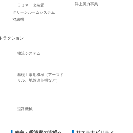
洋上風力事業
ラミネータ装置
クリーンルームシステム
混練機
トラクション
物流システム
基礎工事用機械（アースド
リル、地盤改良機など）
道路機械
株主・投資家の皆様へ
サステナビリティ