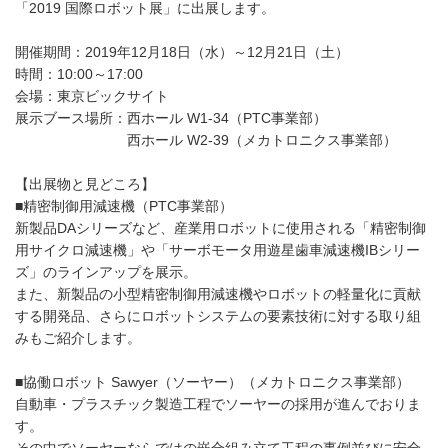
「2019 国際ロボット展」に出展します。
開催期間：2019年12月18日（水）～12月21日（土）
時間：10:00～17:00
会場：
東京ビックサイト
展示ブース場所：西ホール W1-34（PTC事業部）
西ホール W2-39（メカトロニクス事業部）
【出展物と見どころ】
■精密制御用減速機（PTC事業部）
新製品DAシリーズなど、産業用ロボットに使用される「精密制御
用サイクロ減速機」や「サーボモータ用遊星歯車減速機IBシリー
ズ」のラインアップを展示。
また、新製品の小型精密制御用減速機やロボットの軽量化に貢献
する開発品、さらにロボットシステムの要素技術に対する取り組
みもご紹介します。
■協働ロボット Sawyer（ソーヤー）（メカトロニクス事業部）
自動車・プラスチック製造工程でソーヤーの採用が進んでおりま
す。
その中でソーヤーならではの嵌合組み立て工程の事例並びに安全