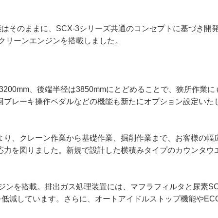
性能はそのままに、SCX-3シリーズ共通のコンセプトに基づき
代クリーンエンジンを搭載しました。
3200mm、後端半径は3850mmにとどめることで、狭所作
回ブレーキ操作ペダルなどの機能も新たにオプション設定いた
より、クレーン作業から基礎作業、掘削作業まで、お客様の幅
応力を図りました。新規で設計した横積みタイプのカウンタウ
ンジンを搭載。排出ガス処理装置には、マフラフィルタと尿素S
xを低減しています。さらに、オートアイドルストップ機能やE