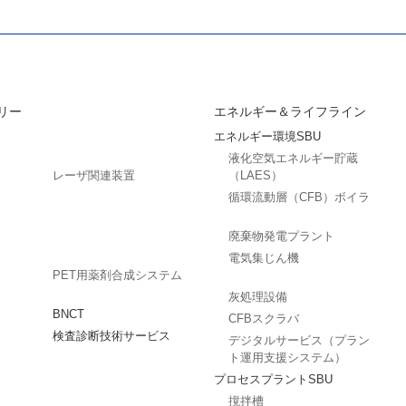
リー
エネルギー＆ライフライン
エネルギー環境SBU
液化空気エネルギー貯蔵
レーザ関連装置
（LAES）
循環流動層（CFB）ボイラ
廃棄物発電プラント
電気集じん機
PET用薬剤合成システム
灰処理設備
BNCT
CFBスクラバ
検査診断技術サービス
デジタルサービス（プラン
ト運用支援システム）
プロセスプラントSBU
撹拌槽