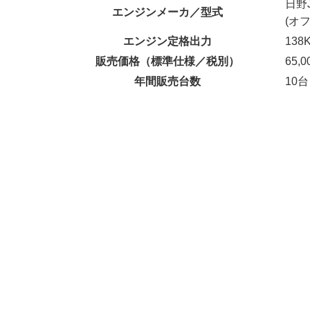
日野J
エンジンメーカ／型式
(オ
エンジン定格出力
138
販売価格（標準仕様／税別）
65,
年間販売台数
10台