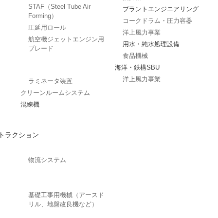
STAF（Steel Tube Air
プラントエンジニアリング
Forming）
コークドラム・圧力容器
圧延用ロール
洋上風力事業
航空機ジェットエンジン用
用水・純水処理設備
ブレード
食品機械
海洋・鉄構SBU
洋上風力事業
ラミネータ装置
クリーンルームシステム
混練機
トラクション
物流システム
基礎工事用機械（アースド
リル、地盤改良機など）