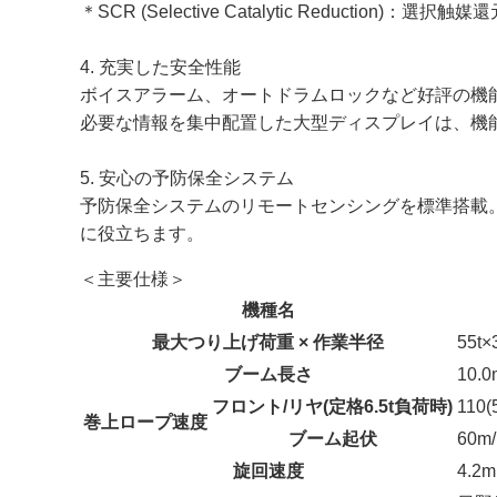
＊SCR (Selective Catalytic Reduction)：選択触媒
4. 充実した安全性能
ボイスアラーム、オートドラムロックなど好評の機
必要な情報を集中配置した大型ディスプレイは、機
5. 安心の予防保全システム
予防保全システムのリモートセンシングを標準搭載
に役立ちます。
＜主要仕様＞
機種名
最大つり上げ荷重 × 作業半径
55t×
ブーム長さ
10.
フロント/リヤ(定格6.5t負荷時)
110(
巻上ロープ速度
ブーム起伏
60m/
旋回速度
4.2m