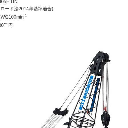
05E-UN
フロード法2014年基準適合)
-1
KW/2100min
000千円