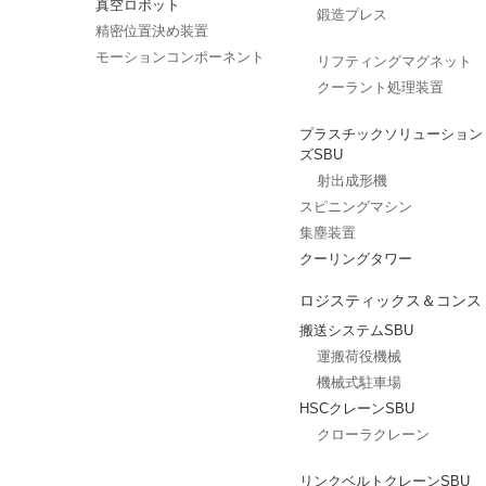
真空ロボット
鍛造プレス
精密位置決め装置
モーションコンポーネント
リフティングマグネット
クーラント処理装置
プラスチックソリューション
ズSBU
射出成形機
スピニングマシン
集塵装置
クーリングタワー
ロジスティックス＆コンス
搬送システムSBU
運搬荷役機械
機械式駐車場
HSCクレーンSBU
クローラクレーン
リンクベルトクレーンSBU