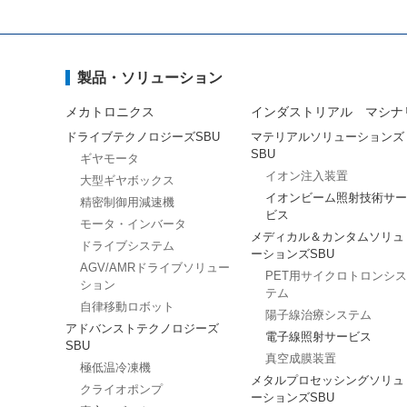
製品・ソリューション
メカトロニクス
インダストリアル マシナ
ドライブテクノロジーズSBU
マテリアルソリューションズ
SBU
ギヤモータ
イオン注入装置
大型ギヤボックス
イオンビーム照射技術サー
精密制御用減速機
ビス
モータ・インバータ
メディカル＆カンタムソリュ
ドライブシステム
ーションズSBU
AGV/AMRドライブソリュー
PET用サイクロトロンシス
ション
テム
自律移動ロボット
陽子線治療システム
アドバンストテクノロジーズ
電子線照射サービス
SBU
真空成膜装置
極低温冷凍機
メタルプロセッシングソリュ
クライオポンプ
ーションズSBU