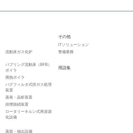
その他
ITソリューション
流動床ガス化炉
警備業務
バブリング流動床（BFB）
用語集
ボイラ
廃熱ボイラ
バグフィルタ式排ガス処理
装置
蒸発・晶析装置
排煙脱硝装置
ロータリーキルン式再資源
化設備
蒸留・抽出設備