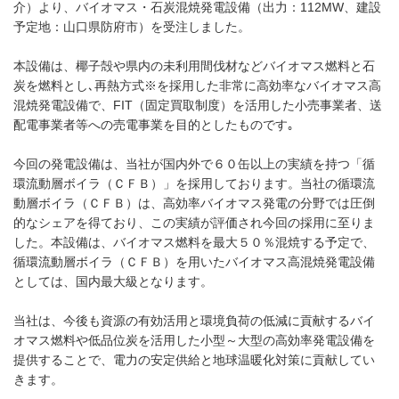
介）より、バイオマス・石炭混焼発電設備（出力：112MW、建設
予定地：山口県防府市）を受注しました。
本設備は、椰子殻や県内の未利用間伐材などバイオマス燃料と石
炭を燃料とし､再熱方式※を採用した非常に高効率なバイオマス高
混焼発電設備で、FIT（固定買取制度）を活用した小売事業者、送
配電事業者等への売電事業を目的としたものです｡
今回の発電設備は、当社が国内外で６０缶以上の実績を持つ「循
環流動層ボイラ（ＣＦＢ）」を採用しております。当社の循環流
動層ボイラ（ＣＦＢ）は、高効率バイオマス発電の分野では圧倒
的なシェアを得ており、この実績が評価され今回の採用に至りま
した。本設備は、バイオマス燃料を最大５０％混焼する予定で、
循環流動層ボイラ（ＣＦＢ）を用いたバイオマス高混焼発電設備
としては、国内最大級となります。
当社は、今後も資源の有効活用と環境負荷の低減に貢献するバイ
オマス燃料や低品位炭を活用した小型～大型の高効率発電設備を
提供することで、電力の安定供給と地球温暖化対策に貢献してい
きます。