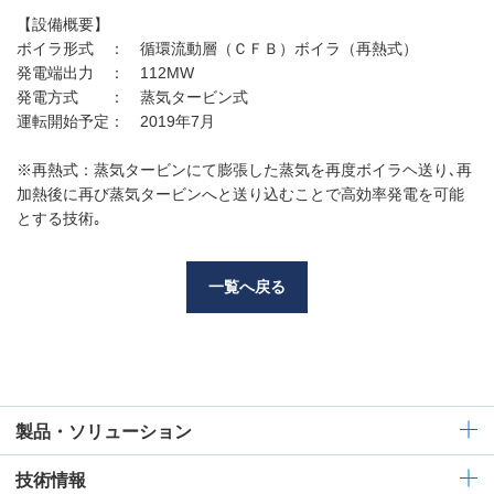
【設備概要】
ボイラ形式 ： 循環流動層（ＣＦＢ）ボイラ（再熱式）
発電端出力 ： 112MW
発電方式 ： 蒸気タービン式
運転開始予定： 2019年7月
※再熱式：蒸気タービンにて膨張した蒸気を再度ボイラヘ送り､再
加熱後に再び蒸気タービンへと送り込むことで高効率発電を可能
とする技術｡
一覧へ戻る
製品・ソリューション
技術情報