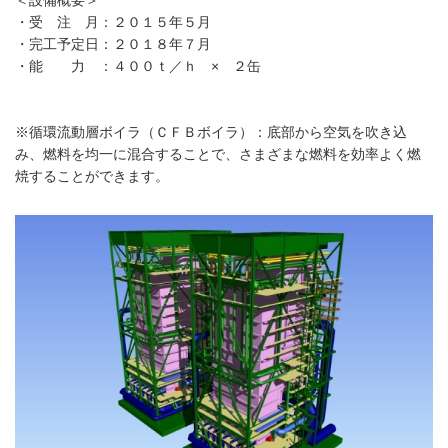
・受 注 月：２０１５年５月
・完工予定日：２０１８年７月
・能 力 ：４００ｔ／ｈ × ２缶
※循環流動層ボイラ（ＣＦＢボイラ）：底部から空気を吹き込
み、燃料を均一に混合することで、さまざまな燃料を効率よく燃
焼することができます。