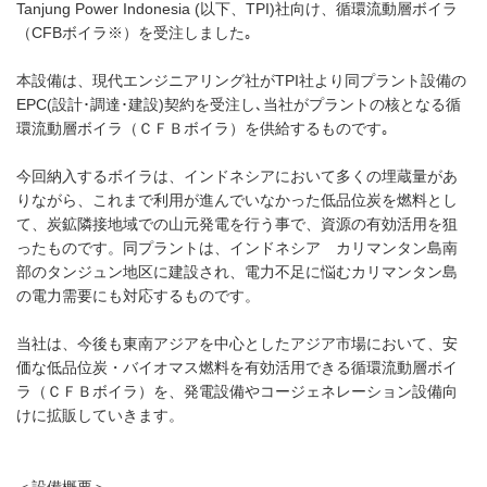
Tanjung Power Indonesia (以下、TPI)社向け、循環流動層ボイラ
（CFBボイラ※）を受注しました｡
本設備は、現代エンジニアリング社がTPI社より同プラント設備の
EPC(設計･調達･建設)契約を受注し､当社がプラントの核となる循
環流動層ボイラ（ＣＦＢボイラ）を供給するものです｡
今回納入するボイラは、インドネシアにおいて多くの埋蔵量があ
りながら、これまで利用が進んでいなかった低品位炭を燃料とし
て、炭鉱隣接地域での山元発電を行う事で、資源の有効活用を狙
ったものです。同プラントは、インドネシア カリマンタン島南
部のタンジュン地区に建設され、電力不足に悩むカリマンタン島
の電力需要にも対応するものです。
当社は、今後も東南アジアを中心としたアジア市場において、安
価な低品位炭・バイオマス燃料を有効活用できる循環流動層ボイ
ラ（ＣＦＢボイラ）を、発電設備やコージェネレーション設備向
けに拡販していきます。
＜設備概要＞