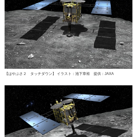
【はやぶさ２ タッチダウン】 イラスト：池下章裕 提供：JAXA