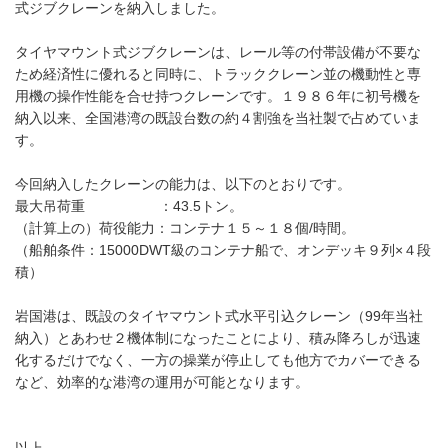
式ジブクレーンを納入しました。
タイヤマウント式ジブクレーンは、レール等の付帯設備が不要な
ため経済性に優れると同時に、トラッククレーン並の機動性と専
用機の操作性能を合せ持つクレーンです。１９８６年に初号機を
納入以来、全国港湾の既設台数の約４割強を当社製で占めていま
す。
今回納入したクレーンの能力は、以下のとおりです。
最大吊荷重 ：43.5トン。
（計算上の）荷役能力：コンテナ１５～１８個/時間。
（船舶条件：15000DWT級のコンテナ船で、オンデッキ９列×４段
積）
岩国港は、既設のタイヤマウント式水平引込クレーン（99年当社
納入）とあわせ２機体制になったことにより、積み降ろしが迅速
化するだけでなく、一方の操業が停止しても他方でカバーできる
など、効率的な港湾の運用が可能となります。
以上