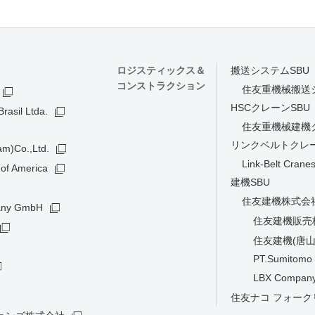
ロジスティックス＆
搬送システムSBU
コンストラクション
住友重機械搬送
HSCクレーンSBU
rasil Ltda.
住友重機械建機
リンクベルトクレー
am)Co.,Ltd.
Link-Belt Crane
of America
建機SBU
住友建機株式会
many GmbH
住友建機販売
住友建機(唐山
PT.Sumitomo 
LBX Company
住友ナコ フォー