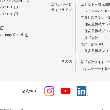
ョンズ株式会社
エネルギー＆
エネルギー環境SB
ズSBU
ライフライン
Sumitomo SHI F
ズSBU
プロセスプラントS
住友重機械エン
住友重機械プロ
achinery GmbH
株式会社イズミ
海洋・鉄構SBU
住友重機械マリ
その他
株式会社ライトウ
いずみサポート株
公式SNS