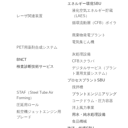
エネルギー環境SBU
液化空気エネルギー貯蔵
レーザ関連装置
（LAES）
循環流動層（CFB）ボイラ
廃棄物発電プラント
電気集じん機
PET用薬剤合成システム
灰処理設備
BNCT
CFBスクラバ
検査診断技術サービス
デジタルサービス（プラン
ト運用支援システム）
プロセスプラントSBU
撹拌槽
STAF（Steel Tube Air
プラントエンジニアリング
Forming）
コークドラム・圧力容器
圧延用ロール
洋上風力事業
航空機ジェットエンジン用
用水・純水処理設備
ブレード
食品機械