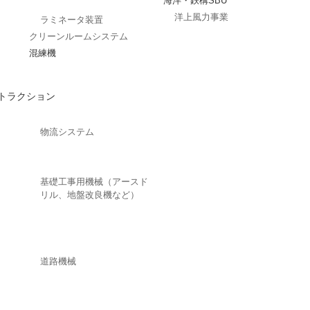
海洋・鉄構SBU
洋上風力事業
ラミネータ装置
クリーンルームシステム
混練機
トラクション
物流システム
基礎工事用機械（アースド
リル、地盤改良機など）
道路機械