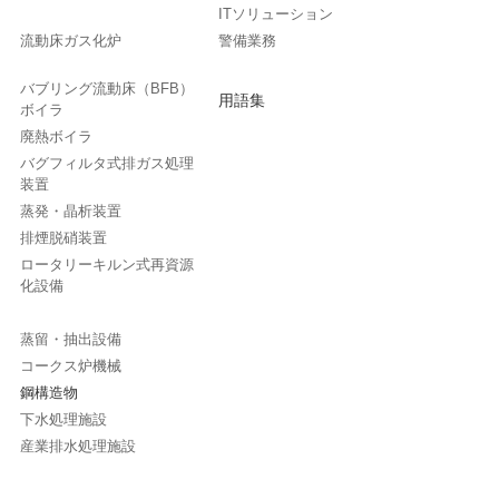
ITソリューション
流動床ガス化炉
警備業務
バブリング流動床（BFB）
用語集
ボイラ
廃熱ボイラ
バグフィルタ式排ガス処理
装置
蒸発・晶析装置
排煙脱硝装置
ロータリーキルン式再資源
化設備
蒸留・抽出設備
コークス炉機械
鋼構造物
下水処理施設
産業排水処理施設