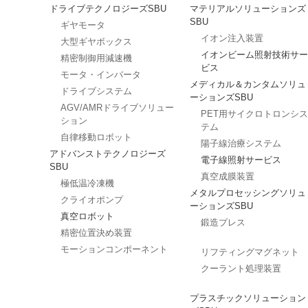
ドライブテクノロジーズSBU
マテリアルソリューションズ
SBU
ギヤモータ
イオン注入装置
大型ギヤボックス
イオンビーム照射技術サー
精密制御用減速機
ビス
モータ・インバータ
メディカル＆カンタムソリュ
ドライブシステム
ーションズSBU
AGV/AMRドライブソリュー
PET用サイクロトロンシス
ション
テム
自律移動ロボット
陽子線治療システム
アドバンストテクノロジーズ
電子線照射サービス
SBU
真空成膜装置
極低温冷凍機
メタルプロセッシングソリュ
クライオポンプ
ーションズSBU
真空ロボット
鍛造プレス
精密位置決め装置
モーションコンポーネント
リフティングマグネット
クーラント処理装置
プラスチックソリューション