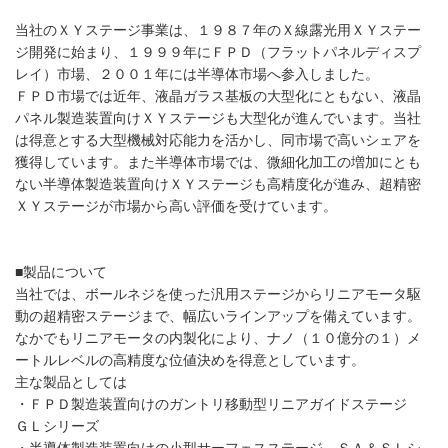
当社のＸＹステージ事業は、１９８７年のＸ線露光用ＸＹステー
ジ開発に始まり、１９９９年にＦＰＤ（フラットパネルディスプ
レイ）市場、２００１年には半導体市場へ参入しました。
ＦＰＤ市場では近年、液晶ガラス基板の大型化にともない、液晶
パネル製造装置向けＸＹステージも大型化が進んでいます。当社
は得意とする大型機械対応能力を活かし、同市場で高いシェアを
獲得しています。また半導体市場では、微細化加工の増加にとも
ない半導体製造装置向けＸＹステージも高精度化が進み、超精密
ＸＹステージが市場から高い評価を受けています。
■製品について
当社では、ボールネジを使った汎用ステージからリニアモータ駆
動の超精密ステージまで、幅広いラインアップを備えています。
なかでもリニアモータの内製化により、ナノ（１０億分の１）メ
ートルレベルの高精度な位値決めを得意としています。
主な製品としては
・ＦＰＤ製造装置向けのガントリ移動型リニアガイドステージ
ＧＬシリーズ
・半導体製造装置向けの小型サーフェスステージ ＳＡ＆ＳＬシ