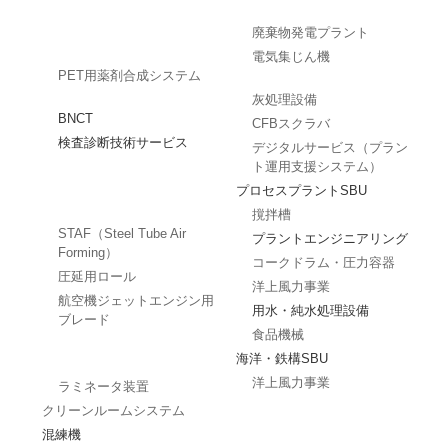
廃棄物発電プラント
電気集じん機
PET用薬剤合成システム
灰処理設備
BNCT
CFBスクラバ
検査診断技術サービス
デジタルサービス（プラン
ト運用支援システム）
プロセスプラントSBU
撹拌槽
STAF（Steel Tube Air
プラントエンジニアリング
Forming）
コークドラム・圧力容器
圧延用ロール
洋上風力事業
航空機ジェットエンジン用
用水・純水処理設備
ブレード
食品機械
海洋・鉄構SBU
洋上風力事業
ラミネータ装置
クリーンルームシステム
混練機