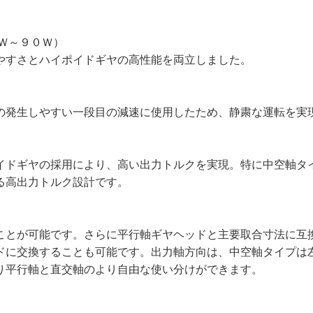
Ｗ～９０Ｗ）
やすさとハイポイドギヤの高性能を両立しました。
の発生しやすい一段目の減速に使用したため、静粛な運転を実
イドギヤの採用により、高い出力トルクを実現。特に中空軸タ
る高出力トルク設計です。
ことが可能です。さらに平行軸ギヤヘッドと主要取合寸法に互
ドに交換することも可能です。出力軸方向は、中空軸タイプは
り平行軸と直交軸のより自由な使い分けができます。