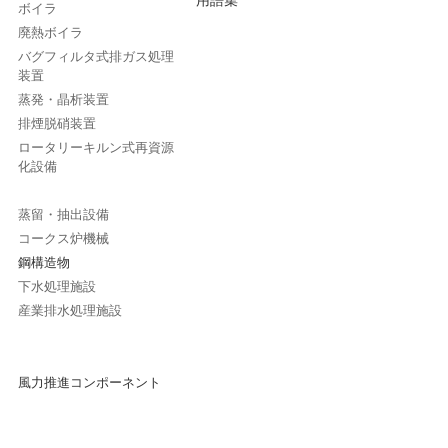
ボイラ
廃熱ボイラ
バグフィルタ式排ガス処理
装置
蒸発・晶析装置
排煙脱硝装置
ロータリーキルン式再資源
化設備
蒸留・抽出設備
コークス炉機械
鋼構造物
下水処理施設
産業排水処理施設
風力推進コンポーネント