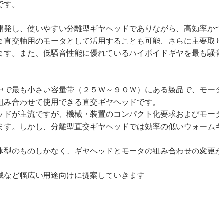
です。
開発し、使いやすい分離型ギヤヘッドでありながら、高効率か
ま直交軸用のモータとして活用することも可能、さらに主要取
ます。また、低騒音性能に優れているハイポイドギヤを最も騒
中で最も小さい容量帯（２５Ｗ～９０Ｗ）にある製品で、モー
組み合わせて使用できる直交ギヤヘッドです。
ッドが主流ですが、機械・装置のコンパクト化要求およびモー
ます。しかし、分離型直交ギヤヘッドでは効率の低いウォーム
体型のものしかなく、ギヤヘッドとモータの組み合わせの変更
械など幅広い用途向けに提案していきます