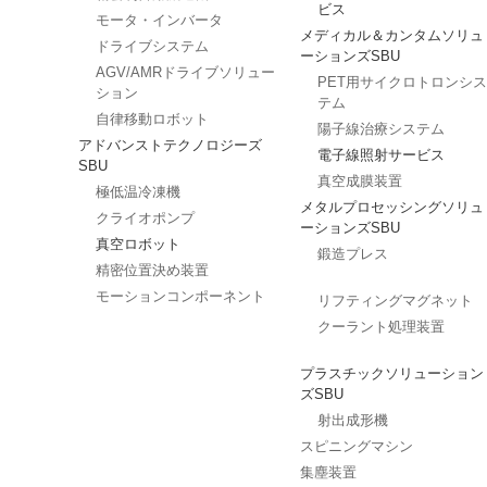
ビス
モータ・インバータ
メディカル＆カンタムソリュ
ドライブシステム
ーションズSBU
AGV/AMRドライブソリュー
PET用サイクロトロンシス
ション
テム
自律移動ロボット
陽子線治療システム
アドバンストテクノロジーズ
電子線照射サービス
SBU
真空成膜装置
極低温冷凍機
メタルプロセッシングソリュ
クライオポンプ
ーションズSBU
真空ロボット
鍛造プレス
精密位置決め装置
モーションコンポーネント
リフティングマグネット
クーラント処理装置
プラスチックソリューション
ズSBU
射出成形機
スピニングマシン
集塵装置