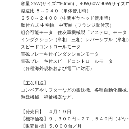
容量 25W(サイズ:□80mm) 、40W,60W,90W(サイズ:□
減速比 ５～２４０（単体使用時）
２５０～２４００（中間ギヤヘッド使用時）
取付方式 中空軸、中実軸（フランジ取付形）
組合可能モータ 住友重機械製「アステロ」モータ
インダクション（単相、三相）レバーシブル（単相
スピードコントロールモータ
電磁ブレーキ付インダクションモータ
電磁ブレーキ付スピードコントロールモータ
（各種海外規格および電圧に対応）
【主な用途】
コンベアやリフターなどの搬送機、各種自動化機械
遊戯機械、福祉機器など。
【発売日】 ４月１９日
【標準価格】９，３００円～２７，５４０円（ギヤ
【販売目標】５,０００台／月