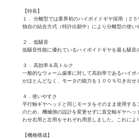
【特長】
１． 分離型では業界初のハイポイドギヤ採用（２５
独自の結合方式（特許出願中）により分離型の使い
２． 低騒音
低騒音性能に優れているハイポイドギヤを最も騒音
３． 高効率＆高トルク
一般的なウォーム歯車に対して高効率であるハイポ
がほとんどなく、モータの能力を１００％引き出せ
４．使いやすさ
平行軸ギヤヘッドと同じモータをそのまま使用する
のため、機械側の設計を変更せずに直交軸ギヤヘッ
わせ右用と左用をそれぞれ用意しました。これによ
【機種構成】