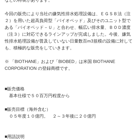
今回の販売により当社の嫌気性排水処理設備は、ＥＧＳＢ法（注
２）を用いた超高負荷型「バイオベッド」及びそのユニット型で
ある「バイオベッド－Ｕ」と合わせ、幅広い排水量、ＢＯＤ濃度
（注３）に対応できるラインアップが完成しました。今後、嫌気
性排水処理設備が普及していない日量数百m3規模の設備に対して
も、積極的な販売をしていきます。
※ 「BIOTHANE」および「BIOBED」は米国 BIOTHANE
CORPORATION の登録商標です。
■販売価格
基本仕様で５０百万円程度から
■販売目標（海外含む）
０５年度１０億円。 ２～３年後に２０億円
■用語説明