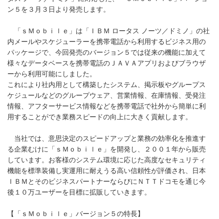
ン５を３月３日より発売します。
「ｓＭｏｂｉｌｅ」は「ＩＢＭ ロータス ノーツ／ドミノ」の社
内メールやスケジューラーを携帯電話から利用するビジネス用の
パッケージで、今回発売のバージョン５では従来の機能に加えて
様々なデータベースを携帯電話のＪＡＶＡアプリおよびブラウザ
ーから利用可能にしました。
これにより社内用として構築したシステム、掲示板やグループス
ケジュールなどのグループウェア、営業情報、在庫情報、受発注
情報、アフターサービス情報などを携帯電話で社外から簡単に利
用することができ業務スピードの向上に大きく貢献します。
当社では、意思決定のスピードアップと業務の効率化を推進す
る企業むけに「ｓＭｏｂｉｌｅ」を開発し、２００１年から販売
しています。お客様のシステム環境に応じた高度なセキュリティ
機能を標準装備し実運用に耐えうる高い信頼性が評価され、日本
ＩＢＭとそのビジネスパートナーならびにＮＴＴドコモを通じ今
後１０万ユーザーを目標に拡販していきます。
【「ｓＭｏｂｉｌｅ」バージョン５の特長】