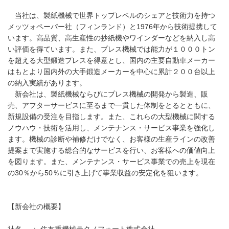
当社は、製紙機械で世界トップレベルのシェアと技術力を持つ
メッツォペーパー社（フィンランド）と1976年から技術提携して
います。高品質、高生産性の抄紙機やワインダーなどを納入し高
い評価を得ています。また、プレス機械では能力が１０００トン
を超える大型鍛造プレスを得意とし、国内の主要自動車メーカー
はもとより国内外の大手鍛造メーカーを中心に累計２００台以上
の納入実績があります。
新会社は、製紙機械ならびにプレス機械の開発から製造、販
売、アフターサービスに至るまで一貫した体制をとるとともに、
新規設備の受注を目指します。また、これらの大型機械に関する
ノウハウ・技術を活用し、メンテナンス・サービス事業を強化し
ます。機械の診断や補修だけでなく、お客様の生産ラインの改善
提案まで実施する総合的なサービスを行い、お客様への価値向上
を図ります。また、メンテナンス・サービス事業での売上を現在
の30％から50％に引き上げて事業収益の安定化を狙います。
【新会社の概要】
社名 ： 住友重機械テクノフォート株式会社