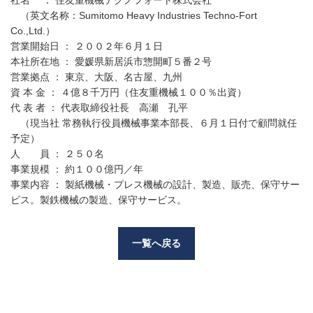
（英文名称：Sumitomo Heavy Industries Techno-Fort
Co.,Ltd.）
営業開始日 ： ２００２年６月１日
本社所在地 ： 愛媛県新居浜市惣開町５番２号
営業拠点 ： 東京、大阪、名古屋、九州
資 本 金 ： ４億８千万円（住友重機械１００％出資）
代 表 者 ： 代表取締役社長 高瀬 孔平
（現当社 常務執行役員機械事業本部長、６月１日付で顧問就任
予定）
人 員 ： ２５０名
事業規模 ： 約１００億円／年
事業内容 ： 製紙機械・プレス機械の設計、製造、販売、保守サー
ビス。製鉄機械の製造、保守サービス。
一覧へ戻る