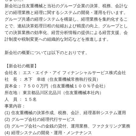
新会社は住友重機械と当社のグループ企業の決算、税務、会計な
どの経理業務と経理に関するシステムの開発・運用を行います。
グループ共通の経理システムを構築し、経理業務を集約化するこ
とで、連結決算処理日程の短縮および精度の向上、グループとし
ての決算業務の効率化、経営分析情報の提供による経営支援、会
計制度や税制変更への組織的な対応などを推進します。
新会社の概要については以下のとおりです。
【新会社の概要】
会社名： エス・エイチ・アイ フィナンシャルサービス株式会社
社 長 ： 木下 幸雄（住友重機械常務執行役員）
資本金： ７５００万円（住友重機械１００％子会社）
所在地： 東京都品川区北品川（住友重機械本社内）
人 員 ： １５名
事業内容：
(1) 住友重機械の決算作成、税務、会計、経理基幹システム運用
(2) グループ会社の経理代行サービス
(3) グループ会社への金銭の貸付、運用業務、ファクタリング業務
(4) 経理システムの開発・運用・メンテナンス