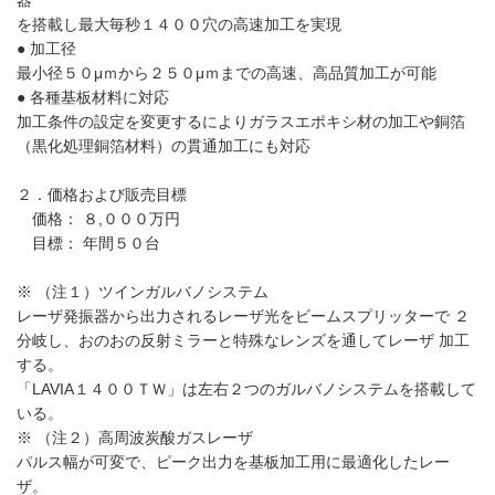
を搭載し最大毎秒１４００穴の高速加工を実現
● 加工径
最小径５０μｍから２５０μｍまでの高速、高品質加工が可能
● 各種基板材料に対応
加工条件の設定を変更するによりガラスエポキシ材の加工や銅箔
（黒化処理銅箔材料）の貫通加工にも対応
２．価格および販売目標
価格： ８,０００万円
目標： 年間５０台
※ （注１）ツインガルバノシステム
レーザ発振器から出力されるレーザ光をビームスプリッターで ２
分岐し、おのおの反射ミラーと特殊なレンズを通してレーザ 加工
する。
「LAVIA１４００ＴＷ」は左右２つのガルバノシステムを搭載して
いる。
※ （注２）高周波炭酸ガスレーザ
パルス幅が可変で、ピーク出力を基板加工用に最適化したレー
ザ。