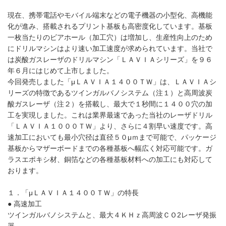
現在、携帯電話やモバイル端末などの電子機器の小型化、高機能
化が進み、搭載されるプリント基板も高密度化しています。基板
一枚当たりのビアホール（加工穴）は増加し、生産性向上のため
にドリルマシンはより速い加工速度が求められています。当社で
は炭酸ガスレーザのドリルマシン「ＬＡＶＩＡシリーズ」を９６
年６月にはじめて上市しました。
今回発売しました「μＬＡＶＩＡ１４００ＴＷ」は、ＬＡＶＩＡシ
リーズの特徴であるツインガルバノシステム（注１）と高周波炭
酸ガスレーザ（注２）を搭載し、最大で１秒間に１４００穴の加
工を実現しました。これは業界最速であった当社のレーザドリル
「ＬＡＶＩＡ１０００ＴＷ」より、さらに４割早い速度です。高
速加工においても最小穴径は直径５０μｍまで可能で、パッケージ
基板からマザーボードまでの各種基板へ幅広く対応可能です。ガ
ラスエポキシ材、銅箔などの各種基板材料への加工にも対応して
おります。
１．「μＬＡＶＩＡ１４００ＴＷ」の特長
● 高速加工
ツインガルバノシステムと、最大４ＫＨｚ高周波ＣＯ2レーザ発振
器