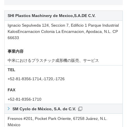
SHI Plastics Machinery de Mexico,S.A.DE C.V.
Ignacio Sepulveda 124, Seccion 7, Edificio 1 Parque Industrial
KalosEncarnacion Colonia La Encarnacion, Apodaca, N.L. CP
66633
事業内容
中米におけるプラスチック成形機の販売、サービス
TEL
+52-81-8356-1714,-1720,-1726
FAX
+52-81-8356-1710
SM Cyclo de México, S.A. de C.V.
Fresnos #201, Pocket Park Oriente, 67258 Juárez, N.L.
México