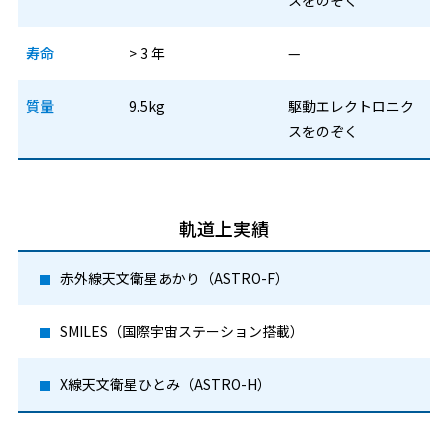
寿命
> 3 年
—
質量
9.5kg
駆動エレクトロニク
スをのぞく
軌道上実績
赤外線天文衛星あかり（ASTRO-F）
SMILES（国際宇宙ステーション搭載）
X線天文衛星ひとみ（ASTRO-H）