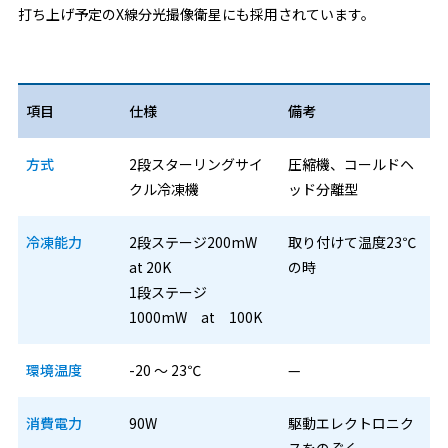
打ち上げ予定のX線分光撮像衛星にも採用されています。
項目
仕様
備考
方式
2段スターリングサイ
圧縮機、コールドヘ
クル冷凍機
ッド分離型
冷凍能力
2段ステージ200mW
取り付けて温度23℃
at 20K
の時
1段ステージ
1000mW at 100K
環境温度
-20 ～ 23℃
—
消費電力
90W
駆動エレクトロニク
スをのぞく