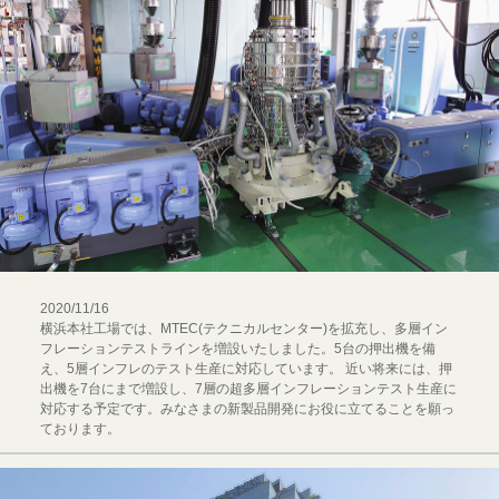
2020/11/16
横浜本社工場では、MTEC(テクニカルセンター)を拡充し、多層イン
フレーションテストラインを増設いたしました。5台の押出機を備
え、5層インフレのテスト生産に対応しています。 近い将来には、押
出機を7台にまで増設し、7層の超多層インフレーションテスト生産に
対応する予定です。みなさまの新製品開発にお役に立てることを願っ
ております。