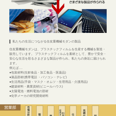
▌ 私たちの生活につながる住友重機械モダンの製品
住友重機械モダンは、プラスチックフィルムを生産する機械を製造・
販売しています。 プラスチックフィルムを素材として、豊かで安全・
安心な生活を彩るさまざまな製品が作られ、私たちの身近に届けられ
ます。
例えば.....
●包装材料(生鮮食品・加工食品・医薬品)
●液晶部材(携帯電話 ・パソコン・テレビ)
●生活用品(手袋・マスク・オムツ・生理用品・介護用品)
●建築材料・農業資材(ビニールハウス)
●太陽電池・燃料電池の部材
●化学メーカの研究開発材料