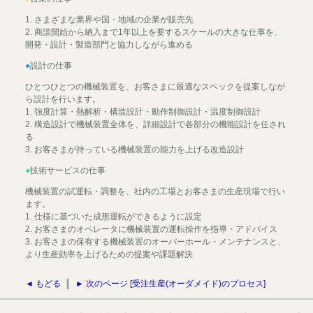
1. さまざまな業界や国・地域の企業が販売先
2. 商談開始から納入まで1年以上を要するスケールの大きな仕事を、
開発・設計・製造部門と協力しながら進める
●
設計の仕事
ひとつひとつの機械装置を、お客さまに最適なスペックを提案しなが
ら設計を行います。
1. 強度計算・熱解析・構造設計・動作制御設計・温度制御設計
2. 構造設計で機械装置全体を、詳細設計で各部分の機能設計を任され
る
3. お客さまが持っている機械装置の能力を上げる改造設計
●
技術サービスの仕事
機械装置の試運転・調整を、社内の工場とお客さまの生産現場で行い
ます。
1. 仕様に基づいた成形運転ができるように設定
2. お客さまのオペレータに機械装置の運転操作を指導・アドバイス
3. お客さまの保有する機械装置のオーバーホール・メンテナンスと、
より生産効率を上げるための提案や課題解決
◄ もどる
║
► 次のページ [受注生産(オーダメイド)のプロセス]