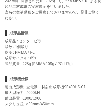
2023年に開催されたIPF2023にて、SE400HS-CIによる長
尺品二材成形の実演展示を行いました。
当時の実演動画をご用意しておりますので、是非ご覧く
ださい。
成形品情報
成形品 : センターピラー
取数 : 1個取り
樹脂 : PMMA / PC
成形サイクル : 65s
製品質量 : 225g (PMMA:108g / PC:117g)
成形機仕様
射出成形機 : 全電動二材射出成形機SE400HS-CI
最大型締力 : 4000kN
射出装置 : C900/C900
スクリュ径 : ø50mm/ø50mm