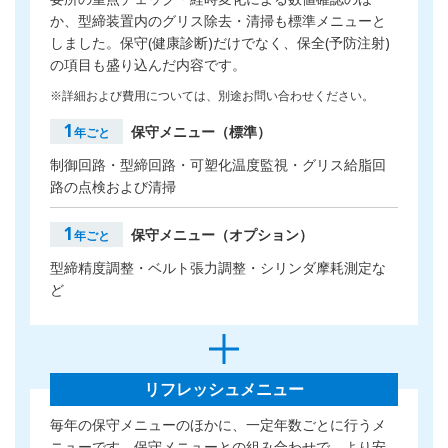
か、型締装置内のグリス除去・清掃も標準メニューと
しました。保守(健康診断)だけでなく、保全(予防注射)
の項目も盛り込んだ内容です。
※詳細および費用については、別途お問い合わせください。
1
保守メニュー（標準）
年ごと
制御回路・型締回路・可塑化温度監視・グリス給脂回
路の点検および清掃
1
保守メニュー（オプション）
年ごと
型締精度調整・ベルト張力調整・シリンダ摩耗測定な
ど
リフレッシュメニュー
毎年の保守メニューのほかに、一定年数ごとに行うメ
ニューです。保守メニューとの組み合わせで、より安