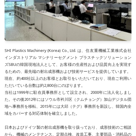
SHI Plastics Machinery (Korea) Co., Ltd. は、住友重機械工業株式会社
インダストリアル マシナリーセグメント プラスチックソリューション
ズSBUの韓国現地法人として、お客様の生産性および品質向上を実現す
るための、最先端の射出成形機および技術サービスを提供しています。
現在、約400社以上のお客様とお取引をいただいており、現在ご利用い
ただいている台数は約2,800台にのぼります。
当社は1999年に駐在員事務所として設立され、2000年に法人化しまし
た。その後2012年にはソウル市衿川区（クムチョング）加山デジタル団
地へ事務所を移転、2015年には大邱（テグ）事務所を新設し、韓国内全
域をカバーする対応体制を確立しました。
日本およびドイツ製の射出成形機を取り扱っており、成形技術のご相談
から、機械のメンテナンス、定期点検、改造工事、主要部品・消耗品の