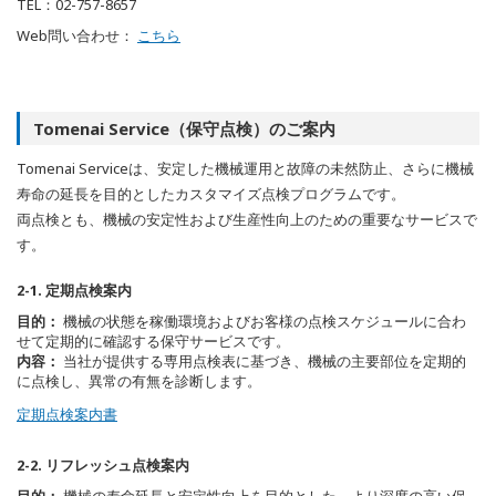
TEL：02-757-8657
Web問い合わせ：
こちら
Tomenai Service（保守点検）のご案内
Tomenai Serviceは、安定した機械運用と故障の未然防止、さらに機械
寿命の延長を目的としたカスタマイズ点検プログラムです。
両点検とも、機械の安定性および生産性向上のための重要なサービスで
す。
2-1. 定期点検案内
目的：
機械の状態を稼働環境およびお客様の点検スケジュールに合わ
せて定期的に確認する保守サービスです。
内容：
当社が提供する専用点検表に基づき、機械の主要部位を定期的
に点検し、異常の有無を診断します。
定期点検案内書
2-2. リフレッシュ点検案内
目的：
機械の寿命延長と安定性向上を目的とした、より深度の高い保