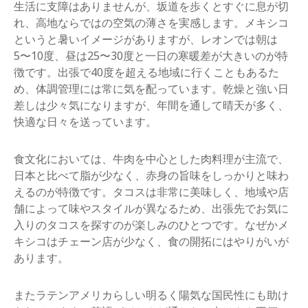
生活に支障はありませんが、坂道を歩くとすぐに息が切
れ、高地ならではの空気の薄さを実感します。メキシコ
というと暑いイメージがありますが、レオンでは朝は
5〜10度、昼は25〜30度と一日の寒暖差が大きいのが特
徴です。出張で40度を超える地域に行くこともあるた
め、体調管理には常に気を配っています。乾燥と強い日
差しは少々気になりますが、年間を通して晴天が多く、
快適な日々を送っています。
食文化においては、牛肉を中心とした肉料理が主流で、
日本と比べて脂が少なく、赤身の旨味をしっかりと味わ
えるのが特徴です。タコスは非常に美味しく、地域や店
舗によって味やスタイルが異なるため、出張先でお気に
入りのタコスを探すのが楽しみのひとつです。なぜかメ
キシコはチェーン店が少なく、食の開拓にはやりがいが
あります。
またラテンアメリカらしい明るく陽気な国民性にも助け