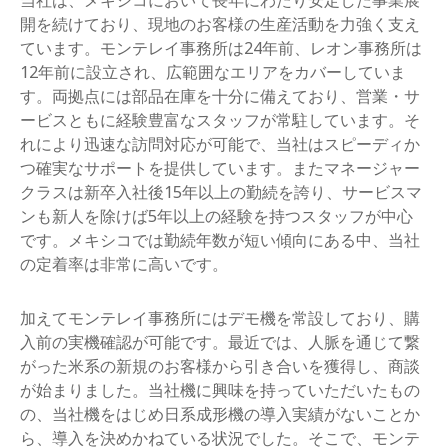
開を続けており、現地のお客様の生産活動を力強く支え
ています。モンテレイ事務所は24年前、レオン事務所は
12年前に設立され、広範囲なエリアをカバーしていま
す。両拠点には部品在庫を十分に備えており、営業・サ
ービスともに経験豊富なスタッフが常駐しています。そ
れにより迅速な訪問対応が可能で、当社はスピーディか
つ確実なサポートを提供しています。またマネージャー
クラスは新卒入社後15年以上の勤続を誇り、サービスマ
ンも新人を除けば5年以上の経験を持つスタッフが中心
です。メキシコでは勤続年数が短い傾向にある中、当社
の定着率は非常に高いです。
加えてモンテレイ事務所にはデモ機を常設しており、購
入前の実機確認が可能です。最近では、人脈を通じて繋
がった米系の新規のお客様から引き合いを獲得し、商談
が始まりました。当社機に興味を持っていただいたもの
の、当社機をはじめ日系成形機の導入実績がないことか
ら、導入を決めかねている状況でした。そこで、モンテ