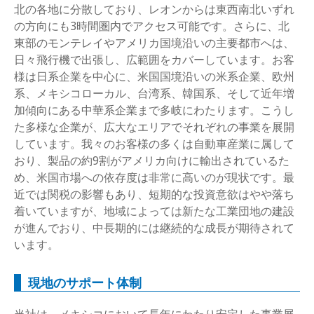
北の各地に分散しており、レオンからは東西南北いずれ
の方向にも3時間圏内でアクセス可能です。さらに、北
東部のモンテレイやアメリカ国境沿いの主要都市へは、
日々飛行機で出張し、広範囲をカバーしています。お客
様は日系企業を中心に、米国国境沿いの米系企業、欧州
系、メキシコローカル、台湾系、韓国系、そして近年増
加傾向にある中華系企業まで多岐にわたります。こうし
た多様な企業が、広大なエリアでそれぞれの事業を展開
しています。我々のお客様の多くは自動車産業に属して
おり、製品の約9割がアメリカ向けに輸出されているた
め、米国市場への依存度は非常に高いのが現状です。最
近では関税の影響もあり、短期的な投資意欲はやや落ち
着いていますが、地域によっては新たな工業団地の建設
が進んでおり、中長期的には継続的な成長が期待されて
います。
現地のサポート体制
当社は、メキシコにおいて長年にわたり安定した事業展