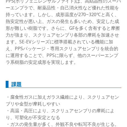
PPS(ポリフェニレンサルファイド)は、高結晶性のスーパ
ーエンプラで、耐薬品性・自己消火性など優れた性能を
持っています。しかし、成形温度が270~320ºCと高く、
熱安定性が悪い上、ガスの発生も多いため、安定した成
形が難しい樹脂です。さらに、GFを多く含有すると摩擦
力が強まり、スクリュアセンブリ各部の摩耗を加速させ
ます。SE-EVシリーズに標準搭載されている機能に加
え、PPSパッケージ・専用スクリュアセンブリを統合的
に運用することで、PPSに限らず、他のスーパーエンプ
ラ系樹脂の安定成形を実現します。
課題
・腐食性ガスに加えガラス繊維により、スクリュアセン
ブリや金型が摩耗しやすい
・高温・高圧により、スクリュアセンブリの摩耗によ
り、可塑化が不安定となる
・ガスの発生量が多く、外観不良や転写不良が生じる。