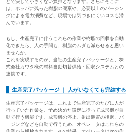
とで決して小さくない負担となります。さらにそこに
は、ホッパに残った樹脂の廃棄や、必要以上のパージン
グによる電力消費など、現場では気づきにくいロスも潜
んでいます。
もし、生産完了に伴うこれらの作業や樹脂の回収を自動
化できたら、人の手間も、樹脂のムダも減らせると思い
ませんか。
これを実現するのが、当社の生産完了パッケージと、株
式会社カワタ様の材料自動切替供給・回収システムとの
連携です。
生産完了パッケージ ｜ 人がいなくても完結する
生産完了パッケージは、これまで生産完了のたびに人が
行っていた作業を、予め決めた設定に従って成形機が自
動で行う機能です。成形機の停止、射出装置の後退、パ
ージングなどを自動で行うため、オペレータはこれらの
作業から解放されます。その結果、オペレータは次の作