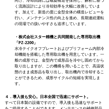
向け、冷却回路には螺旋構造を採用し、解析に基づ
く流路設計により冷却効率を大幅に改善していま
す。加えて、新造の度に金型全体の構造レビューを
行い、メンテナンス性の向上を進め、長期連続運転
の現場での扱いやすさも追求しています。
・
株式会社スター精機と共同開発した専用取出機
「PZ-2200」
水冷テイクオフプレートおよびプリフォーム内部冷
却機能を搭載した専用取出機を用意しています。一
般の成形では、金型内で成形品を冷やし固めてから
取り出しますが、この機構を用いることで、高温状
態のまま成形品を取り出し、取出機内で冷却するこ
とができるため、成形サイクルの短縮を実現しま
す。
４．導入後も安心。日本全国で迅速にサポート。
すべて日本製の設備ですので、導入後も迅速なサポート
をご提供することができます。メンテナンスや補修部品