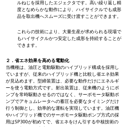
ルねじを採用したエジェクタです。高い繰り返し精
度となめらかな動作により、ハイサイクルでも成形
品を取出機へスムーズに受け渡すことができます。
これらの技術により、大量生産が求められる現場で
もハイサイクルかつ安定した成形を持続することが
できます。
２．
省エネ効果を高める電動化
当機種は、油圧と電動駆動のハイブリッド構成を採用し
ていますが、従来のハイブリッド機と比較し省エネ効果
が見込めます。型締装置は、必要な動作だけにエネルギ
ーを使う電動方式です。射出装置は、従来機のようにポ
ンプを常時駆動させるのではなく、サーボモータ駆動ポ
ンプでアキュムレータへの蓄圧を必要なタイミングだけ
行う制御とし、効率的な運転を実現しています。油圧機
やハイブリッド機でのサーボモータ駆動ポンプ方式の採
用はSP300が初めてで、省エネをけん引する中核技術の