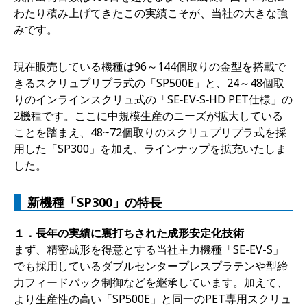
わたり積み上げてきたこの実績こそが、当社の大きな強
みです。
現在販売している機種は96～144個取りの金型を搭載で
きるスクリュプリプラ式の「SP500E」と、24～48個取
りのインラインスクリュ式の「SE‑EV‑S‑HD PET仕様」の
2機種です。ここに中規模生産のニーズが拡大している
ことを踏まえ、48~72個取りのスクリュプリプラ式を採
用した「SP300」を加え、ラインナップを拡充いたしま
した。
新機種「SP300」の特長
１．長年の実績に裏打ちされた成形安定化技術
まず、精密成形を得意とする当社主力機種「SE-EV-S」
でも採用しているダブルセンタープレスプラテンや型締
力フィードバック制御などを継承しています。加えて、
より生産性の高い「SP500E」と同一のPET専用スクリュ