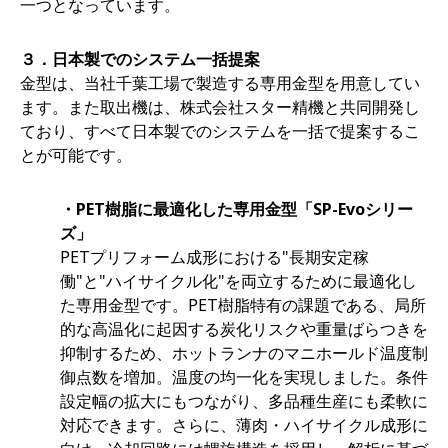
一つとなっています。
３．日本製でのシステム一括提案
金型は、当社千葉工場で製造する専用金型を用意してい
ます。また取出機は、株式会社スター精機と共同開発し
ており、すべて日本製でのシステムを一括で提案するこ
とが可能です。
・PET
樹脂に最適化した専用金型「SP-Evoシリー
ズ」
PETプリフォーム成形における"長期安定稼
働"と"ハイサイクル化"を両立するために最適化し
た専用金型です。PET樹脂特有の課題である、局所
的な高温化に起因する炭化リスクや重量ばらつきを
抑制するため、ホットランナのマニホールド温度制
御点数を増加。温度の均一化を実現しました。条件
設定幅の拡大にもつながり、多品種生産にも柔軟に
対応できます。さらに、薄肉・ハイサイクル成形に