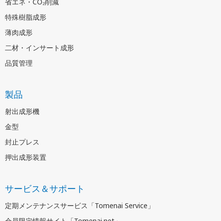
省エネ・CO₂削減
特殊樹脂成形
薄肉成形
二材・インサート成形
品質管理
製品
射出成形機
金型
封止プレス
押出成形装置
サービス＆サポート
定期メンテナンスサービス「Tomenai Service」
会員限定情報サイト「Tomenai.net」