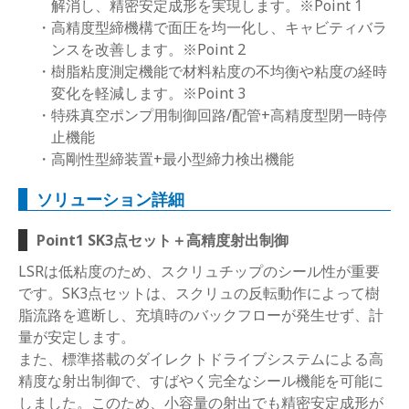
解消し、精密安定成形を実現します。※Point 1
高精度型締機構で面圧を均一化し、キャビティバラ
ンスを改善します。※Point 2
樹脂粘度測定機能で材料粘度の不均衡や粘度の経時
変化を軽減します。※Point 3
特殊真空ポンプ用制御回路/配管+高精度型閉一時停
止機能
高剛性型締装置+最小型締力検出機能
ソリューション詳細
Point1 SK3点セット＋高精度射出制御
LSRは低粘度のため、スクリュチップのシール性が重要
です。SK3点セットは、スクリュの反転動作によって樹
脂流路を遮断し、充填時のバックフローが発生せず、計
量が安定します。
また、標準搭載のダイレクトドライブシステムによる高
精度な射出制御で、すばやく完全なシール機能を可能に
しました。このため、小容量の射出でも精密安定成形が