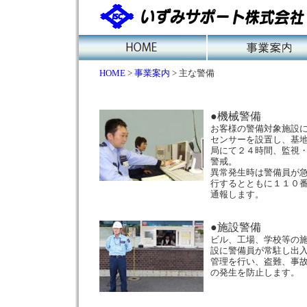
HOME
>
事業案内
> 主な警備
●機械警備
お客様の警備対象施設
センサーを設置し、基
局にて２４時間、監視
警戒。
異常発生時は警備員が
行するとともに１１０
通報します。
●施設警備
ビル、工場、学校等の
設に警備員が常駐し出
管理を行い、盗難、事
の発生を防止します。